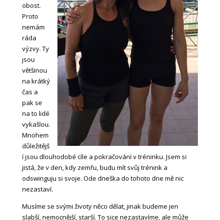
obost.
Proto
nemám
ráda
výzvy. Ty
jsou
většinou
na krátký
čas a
pak se
na to lidé
vykašlou.
Mnohem
důležitějš
í jsou dlouhodobé cíle a pokračování v tréninku. Jsem si
jistá, že v den, kdy zemřu, budu mít svůj trénink a
odswinguju si svoje. Ode dneška do tohoto dne mě nic
nezastaví.
Musíme se svými životy něco dělat, jinak budeme jen
slabší, nemocnější, starší. To sice nezastavíme, ale může