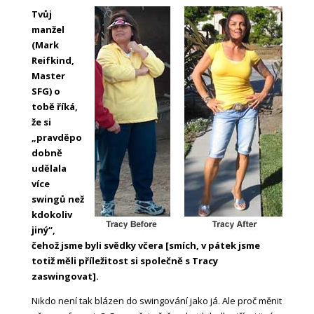
Tvůj
manžel
(Mark
Reifkind,
Master
SFG) o
tobě říká,
že si
„pravděpo
dobně
udělala
více
swingů než
kdokoliv
jiný“,
čehož jsme byli svědky včera [smích, v pátek jsme
totiž měli příležitost si společně s Tracy
zaswingovat].
Nikdo není tak blázen do swingování jako já. Ale proč měnit