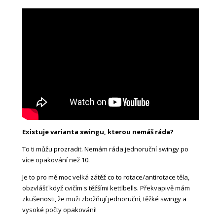
Existuje varianta swingu, kterou nemáš ráda?
To ti můžu prozradit. Nemám ráda jednoruční swingy po
více opakování než 10.
Je to pro mě moc velká zátěž co to rotace/antirotace těla,
obzvlášť když cvičím s těžšími kettlbells. Překvapivě mám
zkušenosti, že muži zbožňují jednoruční, těžké swingy a
vysoké počty opakování!