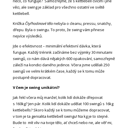
něco, co funguje? Samozřejmě, že s kettlebell cvičím i jiné
věci, ale swing je základ pro všechno ostatní ve světě
kettlebell.
Knížka
Čtyřhodinové tělo
nebyla o cleanu, pressu, snatchy,
dřepu. Byla o swingu. To proto, že swing vám přinese
nejvíce výsledků.
Jde o efektivnost – minimální efektivní dávka, která
funguje. Každý trénink začínáme bez výjimky 30 minutami
swingů, co nám dává nějakých 600 opakování, samozřejmě
záleží na kondici daného jedince. Včera jsme udělali 250
swingů ve velmi krátkém čase, každý se k tomu může
postupně dopracovat.
V čem je swing unikátní?
Jak řekl včera můj manžel, kolik lidí dokáže dřepovat
s 160kg? Jen pár. Kolik lidí dokáže udělat 100 swingů s 16kg
kettlebells? Skoro každý se k tomu můžeme dopracovat,
v tom je ta genialita kettlebell swingu! Na kg je to stejné.
Bude to mít vliv na tvoje tělo, ať chceš nebo ne, ale věř mi,