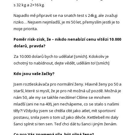
s 32 kg a 2×16 kg.
Napadlo mě připravit se na snatch test s 24kg, ale zvažuji
riziko… Nejsem nejmladší, je mi 50 let, přemyslím jestli je to
moje priorita.
Poměr risk-zisk, že – nikdo nenabízí cenu vítězi 10.000
dolarů, pravda?
Za 10.000 dolarů bych to udělala! [smích]. Kdokoliv je
ochotný to nabídnout, dejte vědět, udělám to! [smích]
Kdo jsou vaše žačky?
Jsem roztleskávača pro normální ženy. Hlavně ženy po 50 a
starší, které si myslí, že je pro ně možná už pozdě. Možná je
nám 50, ale my se takhle necítíme! Cítíme se mnohem
mladší (ani ne na 40!), jen nechápeme, co se stalo s našimi
těly?! Vždycky jsem se chtěla cítit jako atlet, mít sportovní
postavu, snila jsem o tom už jako děvče. Kettlebell mi daly
šanci splnit si ten sen. Teď chci dát tu šanci i jiným ženám.
Co pro Vás znamená síla, být silná žena?