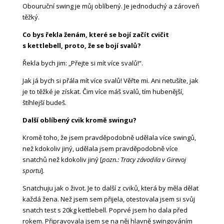
Obouruční swing je můj oblíbený. Je jednoduchý a zároveň
těžký.
Co bys řekla ženám, které se bojí začít cvičit
s kettlebell, proto, že se bojí svalů?
Řekla bych jim: „Přejte si mít více svalů!“.
Jak já bych si přála mít více svalů! Věřte mi. Ani netušíte, jak
je to těžké je získat. Čim více máš svalů, tím hubenější,
štíhlejší budeš.
Další oblíbený cvik kromě swingu?
Kromě toho, že jsem pravděpodobně udělala více swingů,
než kdokoliv jiný, udělala jsem pravděpodobně více
snatchů než kdokoliv jiný [
pozn.: Tracy závodila v Girevoj
sportu
].
Snatchuju jak o život. Je to další z cviků, která by měla dělat
každá žena. Než jsem sem přijela, otestovala jsem si svůj
snatch test s 20kg kettlebell. Poprvé jsem ho dala před
rokem. Připravovala jsem se na něj hlavně swingováním