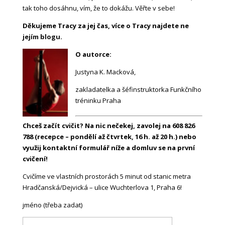
tak toho dosáhnu, vím, že to dokážu. Věřte v sebe!
Děkujeme Tracy za jej čas, více o Tracy najdete ne
jejím blogu
.
O autorce:
Justyna K. Macková,
zakladatelka a šéfinstruktorka Funkčního
tréninku Praha
Chceš začít cvičit? Na nic nečekej, zavolej na 608 826
788 (recepce – pondělí až čtvrtek, 16 h. až 20 h.) nebo
využij kontaktní formulář níže a domluv se na první
cvičení!
Cvičíme ve vlastních prostorách 5 minut od stanic metra
Hradčanská/Dejvická – ulice Wuchterlova 1, Praha 6!
jméno (třeba zadat)