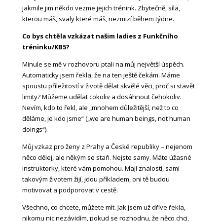
jakmile jim někdo vezme jejich trénink. Zbytečně, síla,
kterou máš, svaly které máš, nezmizí během týdne.
Co bys chtěla vzkázat našim ladies z Funkčního
tréninku/KB5?
Minule se mě v rozhovoru ptali na můj největší úspěch.
Automaticky jsem řekla, že na ten ještě čekám. Máme
spoustu příležitostí v životě dělat skvělé věci, proč si stavět
limity? Můžeme udělat cokoliv a dosáhnout čehokoliv.
Nevím, kdo to řekl, ale „mnohem důležitější, než to co
děláme, je kdo jsme“ („we are human beings, not human
doings“).
Můj vzkaz pro ženy z Prahy a České republiky – nejenom
něco dělej, ale někým se staň. Nejste samy. Máte úžasné
instruktorky, které vám pomohou. Mají znalosti, sami
takovým životem žijí, jdou příkladem, oni tě budou
motivovat a podporovat v cestě.
Všechno, co chcete, můžete mít. Jak jsem už dříve řekla,
nikomu nic nezávidím, pokud se rozhodnu, že něco chci,