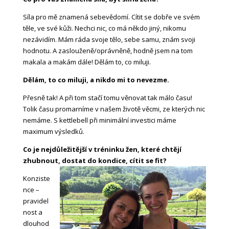
Síla pro mě znamená sebevědomí. Cítit se dobře ve svém
těle, ve své kůži. Nechci nic, co má někdo jiný, nikomu
nezávidím. Mám ráda svoje tělo, sebe samu, znám svoji
hodnotu. A zaslouženě/oprávněně, hodně jsem na tom
makala a makám dále! Dělám to, co miluji.
Dělám, to co miluji, a nikdo mi to nevezme.
Přesně tak! A při tom stačí tomu věnovat tak málo času!
Tolik času promarníme v našem životě věcmi, ze kterých nic
nemáme. S kettlebell při minimální investici máme
maximum výsledků.
Co je nejdůležitější v tréninku žen, které chtějí
zhubnout, dostat do kondice, cítit se fit?
Konziste
nce –
pravidel
nost a
dlouhod