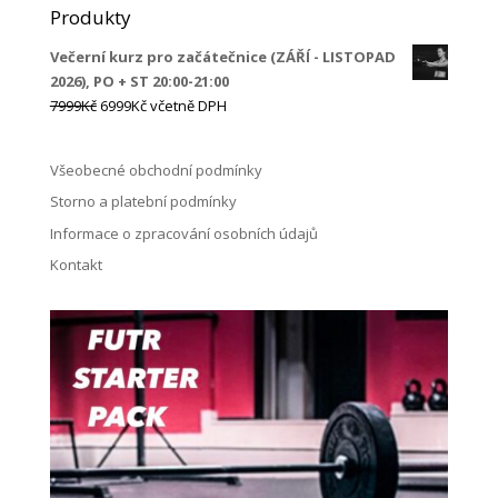
Produkty
Večerní kurz pro začátečnice (ZÁŘÍ - LISTOPAD
2026), PO + ST 20:00-21:00
Původní
Aktuální
7999
Kč
6999
Kč
včetně DPH
cena
cena
byla:
je:
Všeobecné obchodní podmínky
7999Kč.
6999Kč.
Storno a platební podmínky
Informace o zpracování osobních údajů
Kontakt