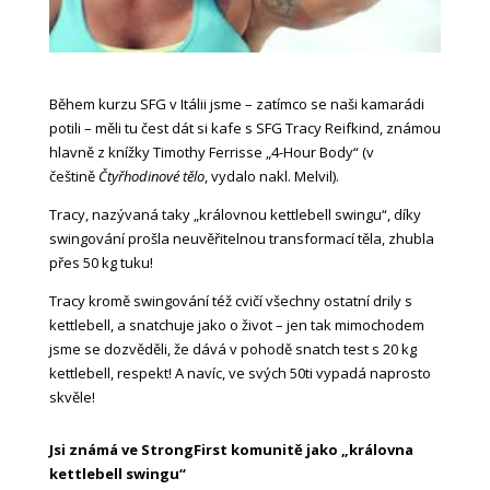
Během kurzu SFG v Itálii jsme – zatímco se naši kamarádi
potili – měli tu čest dát si kafe s SFG Tracy Reifkind, známou
hlavně z knížky Timothy Ferrisse „4-Hour Body“ (v
češtině
Čtyřhodinové tělo
, vydalo nakl. Melvil).
Tracy, nazývaná taky „královnou kettlebell swingu“, díky
swingování prošla neuvěřitelnou transformací těla, zhubla
přes 50 kg tuku!
Tracy kromě swingování též cvičí všechny ostatní drily s
kettlebell, a snatchuje jako o život – jen tak mimochodem
jsme se dozvěděli, že dává v pohodě snatch test s 20 kg
kettlebell, respekt! A navíc, ve svých 50ti vypadá naprosto
skvěle!
Jsi známá ve StrongFirst komunitě jako „královna
kettlebell swingu“