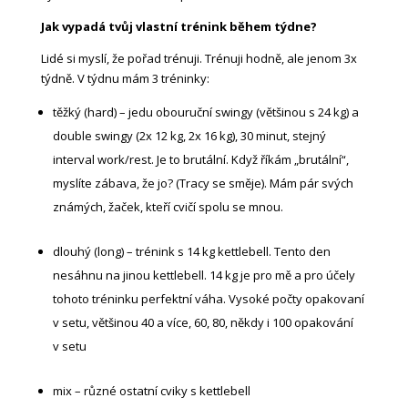
Jak vypadá tvůj vlastní trénink během týdne?
Lidé si myslí, že pořad trénuji. Trénuji hodně, ale jenom 3x
týdně. V týdnu mám 3 tréninky:
těžký (hard) – jedu obouruční swingy (většinou s 24 kg) a
double swingy (2x 12 kg, 2x 16 kg), 30 minut, stejný
interval work/rest. Je to brutální. Když říkám „brutální“,
myslíte zábava, že jo? (Tracy se směje). Mám pár svých
známých, žaček, kteří cvičí spolu se mnou.
dlouhý (long) – trénink s 14 kg kettlebell. Tento den
nesáhnu na jinou kettlebell. 14 kg je pro mě a pro účely
tohoto tréninku perfektní váha. Vysoké počty opakovaní
v setu, většinou 40 a více, 60, 80, někdy i 100 opakování
v setu
mix – různé ostatní cviky s kettlebell