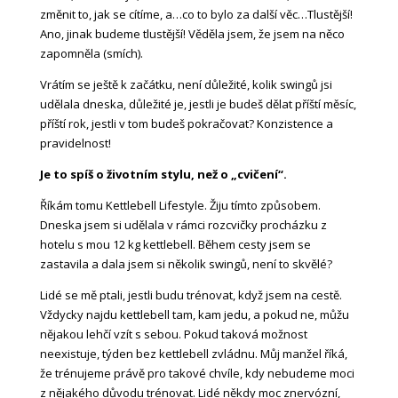
změnit to, jak se cítíme, a…co to bylo za další věc…Tlustější!
Ano, jinak budeme tlustější! Věděla jsem, že jsem na něco
zapomněla (smích).
Vrátím se ještě k začátku, není důležité, kolik swingů jsi
udělala dneska, důležité je, jestli je budeš dělat příští měsíc,
příští rok, jestli v tom budeš pokračovat? Konzistence a
pravidelnost!
Je to spíš o životním stylu, než o „cvičení“.
Říkám tomu Kettlebell Lifestyle. Žiju tímto způsobem.
Dneska jsem si udělala v rámci rozcvičky procházku z
hotelu s mou 12 kg kettlebell. Během cesty jsem se
zastavila a dala jsem si několik swingů, není to skvělé?
Lidé se mě ptali, jestli budu trénovat, když jsem na cestě.
Vždycky najdu kettlebell tam, kam jedu, a pokud ne, můžu
nějakou lehčí vzít s sebou. Pokud taková možnost
neexistuje, týden bez kettlebell zvládnu. Můj manžel říká,
že trénujeme právě pro takové chvíle, kdy nebudeme moci
z nějakého důvodu trénovat. Lidé někdy moc znervózní,