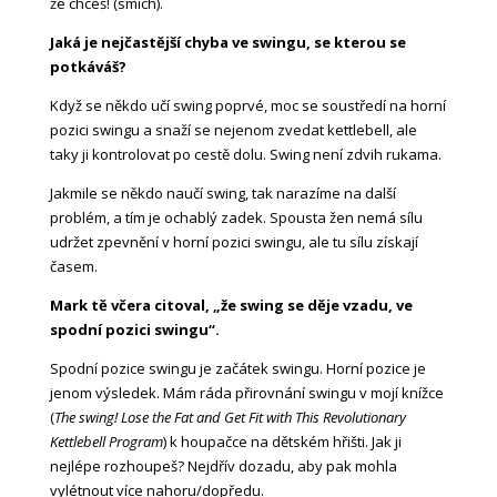
že chceš! (smích).
Jaká je nejčastější chyba ve swingu, se kterou se
potkáváš?
Když se někdo učí swing poprvé, moc se soustředí na horní
pozici swingu a snaží se nejenom zvedat kettlebell, ale
taky ji kontrolovat po cestě dolu. Swing není zdvih rukama.
Jakmile se někdo naučí swing, tak narazíme na další
problém, a tím je ochablý zadek. Spousta žen nemá sílu
udržet zpevnění v horní pozici swingu, ale tu sílu získají
časem.
Mark tě včera citoval, „že swing se děje vzadu, ve
spodní pozici swingu“.
Spodní pozice swingu je začátek swingu. Horní pozice je
jenom výsledek. Mám ráda přirovnání swingu v mojí knížce
(
The swing! Lose the Fat and Get Fit with This Revolutionary
Kettlebell Program
) k houpačce na dětském hřišti. Jak ji
nejlépe rozhoupeš? Nejdřív dozadu, aby pak mohla
vylétnout více nahoru/dopředu.