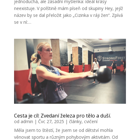
jednoduchá, ale zásadní myšlenka: ideál krásy
neexistuje. V polštině mám píseň od skupiny Hey, jejíž
název by se dal přeložit jako „Cizinka v ráji žen“. Zpívá
se v ní:…
Cesta je cíl: Zvedaní železa pro tělo a duší.
od
admin
|
Čvc 27, 2025
|
články
,
cvičení
Měla jsem to štěstí, že jsem se od dětství mohla
věnovat sportu a různým pohybovým aktivitám. Od