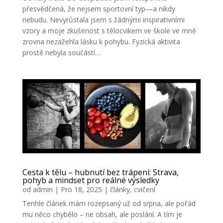
přesvědčená, že nejsem sportovní typ—a nikdy
nebudu. Nevyrůstala jsem s žádnými inspirativními
vzory a moje zkušenost s tělocvikem ve škole ve mně
zrovna nezažehla lásku k pohybu. Fyzická aktivita
prostě nebyla součástí…
Cesta k tělu – hubnutí bez trápení: Strava,
pohyb a mindset pro reálné výsledky
od
admin
|
Pro 18, 2025
|
články
,
cvičení
Tenhle článek mám rozepsaný už od srpna, ale pořád
mu něco chybělo – ne obsah, ale poslání. A tím je