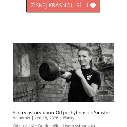
ZÍSKEJ KRÁSNOU SÍLU
Silná vlastní volbou: Od pochybností k Sinister
od
admin
|
Led 18, 2026
|
články
Od nuly k síle Do dospělosti jsem vstupovala