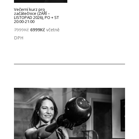
Večerní kurz pro
začátečnice (ZÁŘÍ –
LISTOPAD 2026), PO + ST
20:00-21:00
Původní
Aktuální
7999
Kč
6999
Kč
včetně
cena
cena
DPH
byla:
je:
7999Kč.
6999Kč.