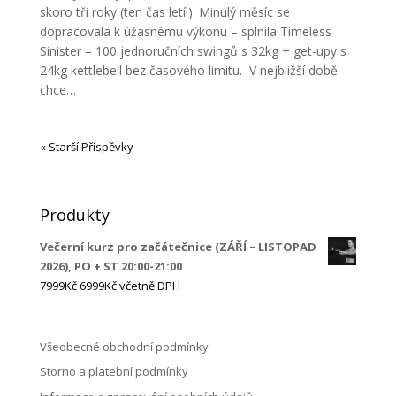
skoro tři roky (ten čas letí!). Minulý měsíc se
dopracovala k úžasnému výkonu – splnila Timeless
Sinister = 100 jednoručních swingů s 32kg + get-upy s
24kg kettlebell bez časového limitu. V nejbližší době
chce…
« Starší Příspěvky
Produkty
Večerní kurz pro začátečnice (ZÁŘÍ – LISTOPAD
2026), PO + ST 20:00-21:00
Původní
Aktuální
7999
Kč
6999
Kč
včetně DPH
cena
cena
byla:
je:
7999Kč.
6999Kč.
Všeobecné obchodní podmínky
Storno a platební podmínky