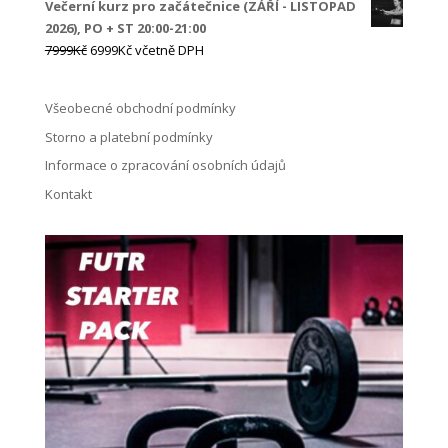
Večerní kurz pro začátečnice (ZÁŘÍ - LISTOPAD
2026), PO + ST 20:00-21:00
Původní
Aktuální
7999
Kč
6999
Kč
včetně DPH
cena
cena
byla:
je:
Všeobecné obchodní podmínky
7999Kč.
6999Kč.
Storno a platební podmínky
Informace o zpracování osobních údajů
Kontakt